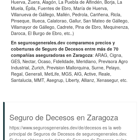
Huerva, Zuera, Alagón, La Puebla de Alfindén, Borja, La
Muela, Épila, Fuentes de Ebro, María de Huerva,
Villanueva de Gállego, Mallén, Pedrola, Cariñena, Ricla,
Pinseque, Illueca, Calatorao, Gallur, San Mateo de Gállego,
Villamayor de Gállego, Cadrete, Pina de Ebro, Mequinenza,
Daroca, El Burgo de Ebro, etc..)
En segurosgenerales.dev comparamos precios y
coberturas de Seguro de Decesos entre más de 70
compañías aseguradoras en Zaragoza
: ARAG, Cigna,
GES, Nectar, Ocaso, Fidelidade, Meridiano, Previsora Agro
Industrial, Zurich, Prevision Mallorquina, Surne, Pelayo,
Regal, Generali, MetLife, MGS, AIG, Active, Reale,
Santalucia, MMT, Asegrup, Liberty, Allianz, Xenasegur, etc.
Seguro de Decesos en Zaragoza
https://www.segurosgenerales.dev/de/decesos es la web
principal de Seguros de Decesos de segurosgenerales.dev.
Si desea obtener más datos de Seguros de Decesos, pulse