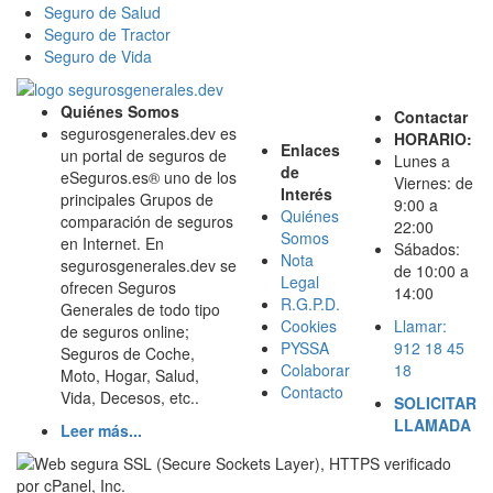
Seguro de Salud
Seguro de Tractor
Seguro de Vida
Quiénes Somos
Contactar
segurosgenerales.dev es
HORARIO:
Enlaces
un portal de seguros de
Lunes a
de
eSeguros.es® uno de los
Viernes: de
Interés
principales Grupos de
9:00 a
Quiénes
comparación de seguros
22:00
Somos
en Internet. En
Sábados:
Nota
segurosgenerales.dev se
de 10:00 a
Legal
ofrecen Seguros
14:00
R.G.P.D.
Generales de todo tipo
Cookies
Llamar:
de seguros online;
PYSSA
912 18 45
Seguros de Coche,
Colaborar
18
Moto, Hogar, Salud,
Contacto
Vida, Decesos, etc..
SOLICITAR
LLAMADA
Leer más...