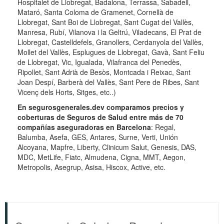
Hospitalet de Llobregat, Badalona, Terrassa, Sabadell,
Mataró, Santa Coloma de Gramenet, Cornellà de
Llobregat, Sant Boi de Llobregat, Sant Cugat del Vallès,
Manresa, Rubí, Vilanova i la Geltrú, Viladecans, El Prat de
Llobregat, Castelldefels, Granollers, Cerdanyola del Vallès,
Mollet del Vallès, Esplugues de Llobregat, Gavà, Sant Feliu
de Llobregat, Vic, Igualada, Vilafranca del Penedès,
Ripollet, Sant Adrià de Besòs, Montcada i Reixac, Sant
Joan Despí, Barberà del Vallès, Sant Pere de Ribes, Sant
Vicenç dels Horts, Sitges, etc..)
En segurosgenerales.dev comparamos precios y
coberturas de Seguros de Salud entre más de 70
compañías aseguradoras en Barcelona
: Regal,
Balumba, Asefa, GES, Antares, Surne, Verti, Unión
Alcoyana, Mapfre, Liberty, Clinicum Salut, Genesis, DAS,
MDC, MetLife, Fiatc, Almudena, Cigna, MMT, Aegon,
Metropolis, Asegrup, Asisa, Hiscox, Active, etc.