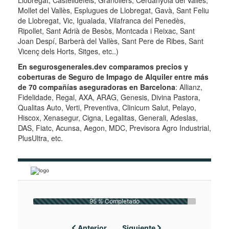
Llobregat, Castelldefels, Granollers, Cerdanyola del Vallès,
Mollet del Vallès, Esplugues de Llobregat, Gavà, Sant Feliu
de Llobregat, Vic, Igualada, Vilafranca del Penedès,
Ripollet, Sant Adrià de Besòs, Montcada i Reixac, Sant
Joan Despí, Barberà del Vallès, Sant Pere de Ribes, Sant
Vicenç dels Horts, Sitges, etc..)
En segurosgenerales.dev comparamos precios y
coberturas de Seguro de Impago de Alquiler entre más
de 70 compañías aseguradoras en Barcelona
: Allianz,
Fidelidade, Regal, AXA, ARAG, Genesis, Divina Pastora,
Qualitas Auto, Verti, Preventiva, Clinicum Salut, Pelayo,
Hiscox, Xenasegur, Cigna, Legalitas, Generali, Adeslas,
DAS, Fiatc, Acunsa, Aegon, MDC, Previsora Agro Industrial,
PlusUltra, etc.
95 % Completado
Anterior
Siguiente