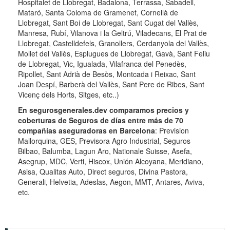
Hospitalet de Llobregat, Badalona, Terrassa, Sabadell,
Mataró, Santa Coloma de Gramenet, Cornellà de
Llobregat, Sant Boi de Llobregat, Sant Cugat del Vallès,
Manresa, Rubí, Vilanova i la Geltrú, Viladecans, El Prat de
Llobregat, Castelldefels, Granollers, Cerdanyola del Vallès,
Mollet del Vallès, Esplugues de Llobregat, Gavà, Sant Feliu
de Llobregat, Vic, Igualada, Vilafranca del Penedès,
Ripollet, Sant Adrià de Besòs, Montcada i Reixac, Sant
Joan Despí, Barberà del Vallès, Sant Pere de Ribes, Sant
Vicenç dels Horts, Sitges, etc..)
En segurosgenerales.dev comparamos precios y
coberturas de Seguros de días entre más de 70
compañías aseguradoras en Barcelona
: Prevision
Mallorquina, GES, Previsora Agro Industrial, Seguros
Bilbao, Balumba, Lagun Aro, Nationale Suisse, Asefa,
Asegrup, MDC, Verti, Hiscox, Unión Alcoyana, Meridiano,
Asisa, Qualitas Auto, Direct seguros, Divina Pastora,
Generali, Helvetia, Adeslas, Aegon, MMT, Antares, Aviva,
etc.